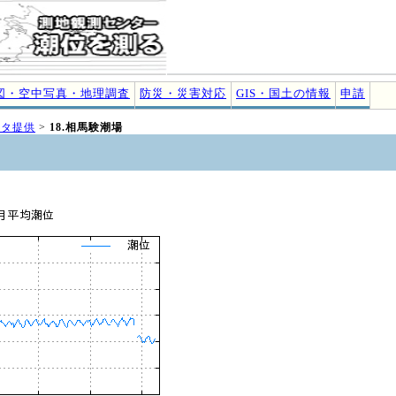
図・空中写真・地理調査
防災・災害対応
GIS・国土の情報
申請
ータ提供
>
18.相馬験潮場