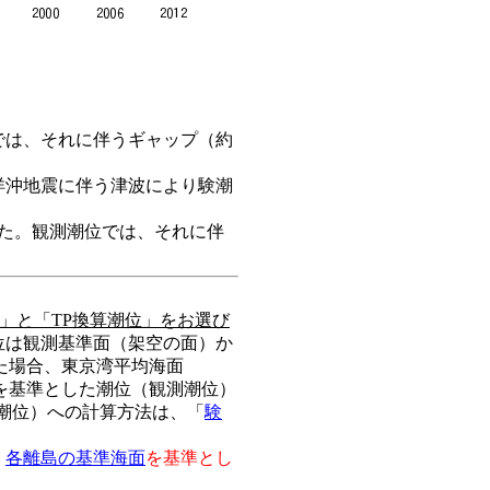
では、それに伴うギャップ（約
太平洋沖地震に伴う津波により験潮
した。観測潮位では、それに伴
」と「TP換算潮位」をお選び
位は観測基準面（架空の面）か
た場合、東京湾平均海面
を基準とした潮位（観測潮位）
算潮位）への計算方法は、「
験
、
各離島の基準海面
を基準とし