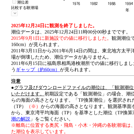
潮位差
比較する験潮場
2025年12月24日に観測を終了しました。
潮位データは、2025年12月24日11時00分00秒までです。
2015年9月1日に新施設での値に移行しました。
観測潮位
160cm）が見られます。
2011年3月11日から2011年6月14日の間は、東北地方
場が倒壊したため、潮位データがありません。
2011年6月15日に福島県相馬港検潮所での値に移行しま
う
ギャップ（約60cm）
が見られます。
注意
●
グラフ及びダウンロードファイルの潮位は、「観測潮位
いただけます。
初期設定である「観測潮位」の場合、潮
らの海面の高さとなります。「TP換算潮位」を選択され
（TP）
（※）
からの海面の高さとなります。観測基準面
から、東京湾平均海面（TP）を基準とした潮位（TP換
潮の解説
」をご覧ください。
※離島に位置する奥尻・飛島・小木・沖縄の各験潮場は
た潮位を表示しています。