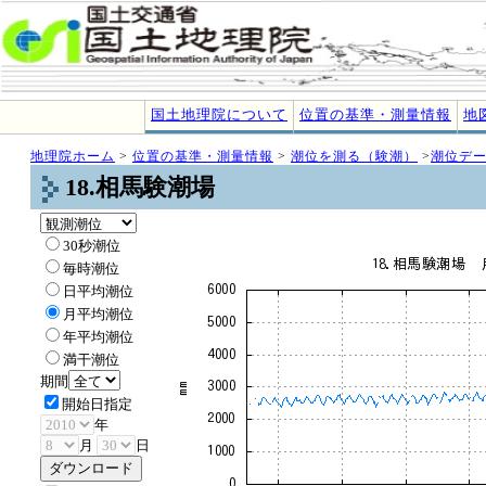
国土地理院について
位置の基準・測量情報
地
地理院ホーム
>
位置の基準・測量情報
>
潮位を測る（験潮）
>
潮位デ
18.相馬験潮場
30秒潮位
毎時潮位
日平均潮位
月平均潮位
年平均潮位
満干潮位
期間
開始日指定
年
月
日