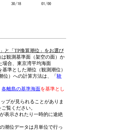
」と「TP換算潮位」をお選び
位は観測基準面（架空の面）か
た場合、東京湾平均海面
を基準とした潮位（観測潮位）
算潮位）への計算方法は、「
験
、
各離島の基準海面
を基準とし
ャップが見られることがありま
をご覧ください。
が表示されたり一時的に途絶
他の潮位データは月単位で行っ