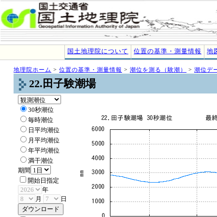
国土地理院について
位置の基準・測量情報
地
地理院ホーム
>
位置の基準・測量情報
>
潮位を測る（験潮）
>
潮位デ
22.田子験潮場
30秒潮位
毎時潮位
日平均潮位
月平均潮位
年平均潮位
満干潮位
期間
開始日指定
年
月
日