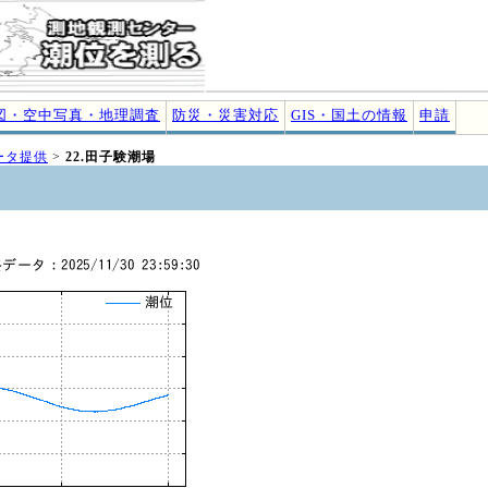
図・空中写真・地理調査
防災・災害対応
GIS・国土の情報
申請
ータ提供
>
22.田子験潮場