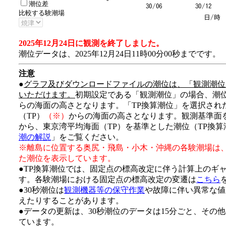
潮位差
比較する験潮場
2025年12月24日に観測を終了しました。
潮位データは、2025年12月24日11時00分00秒までです。
注意
●
グラフ及びダウンロードファイルの潮位は、「観測潮位
いただけます。
初期設定である「観測潮位」の場合、潮
らの海面の高さとなります。「TP換算潮位」を選択され
（TP）
（※）
からの海面の高さとなります。観測基準面
から、東京湾平均海面（TP）を基準とした潮位（TP換
潮の解説
」をご覧ください。
※離島に位置する奥尻・飛島・小木・沖縄の各験潮場は
た潮位を表示しています。
●TP換算潮位では、固定点の標高改定に伴う計算上のギ
す。各験潮場における固定点の標高改定の変遷は
こちら
●30秒潮位は
観測機器等の保守作業
や故障に伴い異常な値
えたりすることがあります。
●データの更新は、30秒潮位のデータは15分ごと、その
ています。